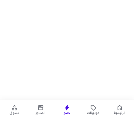
category
storefront
bolt
local_offer
home
الرئيسية
كوبونات
ادمج
المتاجر
تسوق