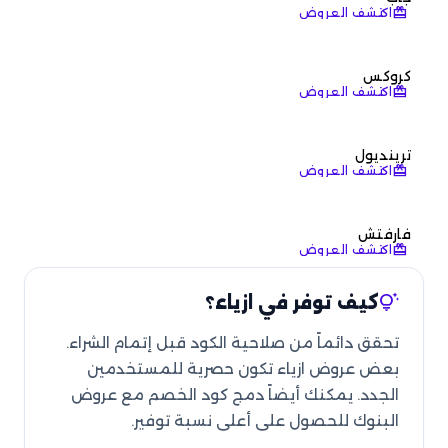
redeem
اكتشف العروض
كروكس
redeem
اكتشف العروض
ترينديول
redeem
اكتشف العروض
فارفتش
redeem
اكتشف العروض
tips_and_updates
كيف توفر في ازياء؟
تحقق دائماً من صلاحية الكود قبل إتمام الشراء.
بعض عروض ازياء تكون حصرية للمستخدمين
الجدد. يمكنك أيضاً دمج كود الخصم مع عروض
البنوك للحصول على أعلى نسبة توفير.