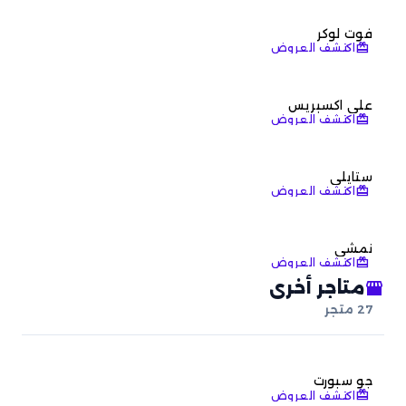
فوت لوكر
redeem
اكتشف العروض
علي اكسبريس
redeem
اكتشف العروض
ستايلي
redeem
اكتشف العروض
نمشي
redeem
اكتشف العروض
storefront
متاجر أخرى
27
متجر
‏جو سبورت
redeem
اكتشف العروض