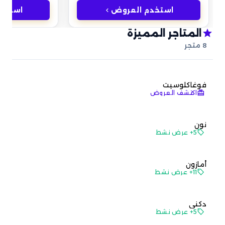
keyboard_arrow_left
استخدم العروض
استخد
star
المتاجر المميزة
8
متجر
فوغاكلوسيت
redeem
اكتشف العروض
نون
local_offer
5+ عرض نشط
أمازون
local_offer
11+ عرض نشط
دكني
local_offer
5+ عرض نشط