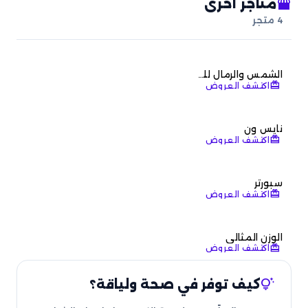
storefront
متاجر أخرى
4
متجر
الشمس والرمال للرياضة
redeem
اكتشف العروض
نايس ون
redeem
اكتشف العروض
سبورتر
redeem
اكتشف العروض
الوزن المثالي
redeem
اكتشف العروض
tips_and_updates
كيف توفر في صحة ولياقة؟