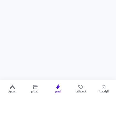
category
storefront
bolt
local_offer
home
الرئيسية
كوبونات
ادمج
المتاجر
تسوق