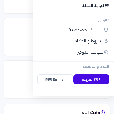
🎆
t.me/cobonatme
نهاية السنة
قانوني
shield
سياسة الخصوصية
gavel
الشروط والأحكام
WhatsApp
قناة كوبونات
cookie
سياسة الكوكيز
اللغة والمنطقة
🇸🇦
العربية
English
🇬🇧
TikTok
@cobonatme
schedule
وقت الرد