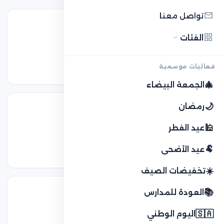
mail
تواصل معنا
email
grid_view
expand_more
الفئات
البريد الإلكتروني
فعاليات موسمية
contact@cobonat.me
🎄
الجمعة البيضاء
🌙
رمضان
🕌
عيد الفطر
Facebook
🐏
عيد الأضحى
@cobonatme
☀️
تخفيضات الصيف
📚
العودة للمدارس
🇸🇦
اليوم الوطني
Telegram