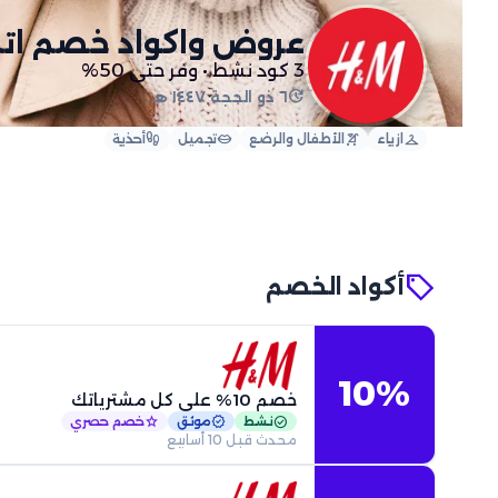
عروض واكواد خصم اتش
3 كود نشط • وفر حتى 50%
update
٦ ذو الحجة ١٤٤٧ هـ
footprint
lips
stroller
checkroom
ازياء
الأطفال والرضع
تجميل
أحذية
local_offer
أكواد الخصم
10%
خصم 10% على كل مشترياتك
star
verified
check_circle
نشط
موثق
خصم حصري
محدث قبل 10 أسابيع