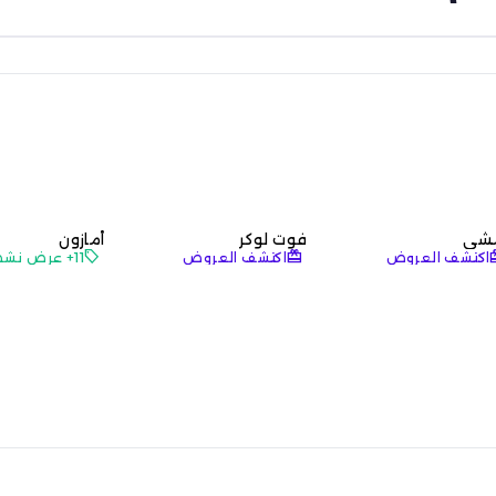
شي
فوت لوكر
أمازون
local_offer
redeem
re
اكتشف العروض
اكتشف العروض
11+ عرض نشط