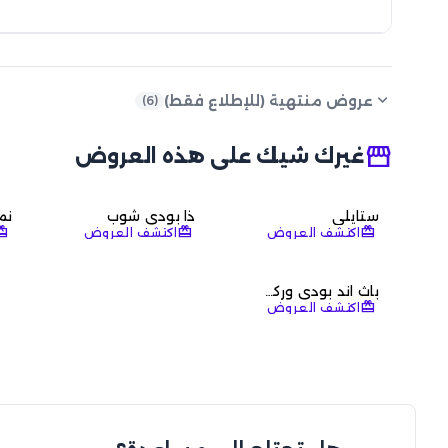
expand_more
عروض منتهية (للإطلاع فقط)
)
6
(
storefront
غيرك شيك على هذه العروض
ستايلي
ذا بودي شوب
نم
deem
redeem
redeem
اكتشف العروض
اكتشف العروض
باث اند بودي وركس
redeem
اكتشف العروض