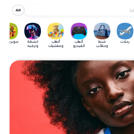
AR
content_copy
نسخ الكود
رحلات
شنط
ألعاب
ألعاب
انشطة
سوبرماركت
وحقائب
الفيديو
ومقتنيات
وترفيه