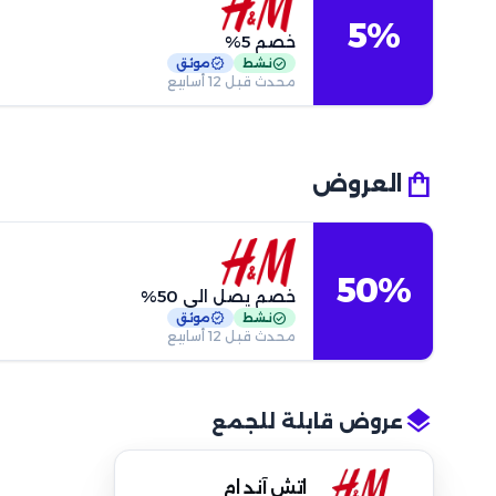
5%
خصم 5%
verified
check_circle
نشط
موثق
محدث قبل 12 أسابيع
shopping_bag
العروض
50%
خصم يصل الى 50%
verified
check_circle
نشط
موثق
محدث قبل 12 أسابيع
layers
عروض قابلة للجمع
اتش آند ام