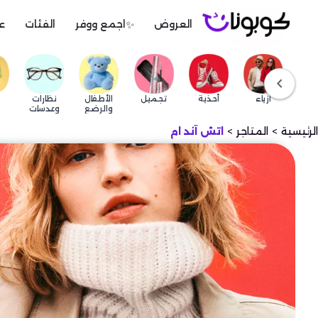
✨
العروض
اجمع ووفر
الفئات
ع
اتش آند ام
chevron_left
ازياء
أحذية
تجميل
الأطفال
نظارات
والرضع
وعدسات
الرئيسية
المتاجر
اتش آند ام