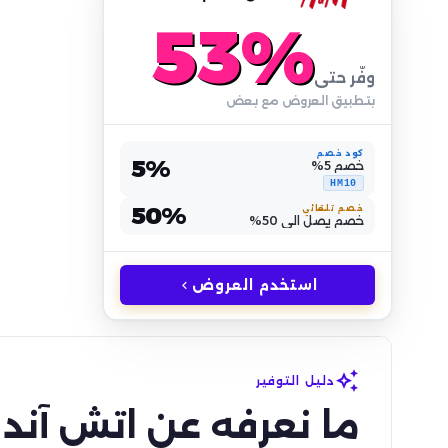
53%
وفّر حتى
بتطبيق العروض مع بعض
كود خصم
5%
خصم 5%
HM10
50%
خصم تلقائي
خصم يصل الى 50%
keyboard_arrow_left
استخدم العروض
auto_awesome
دليل التوفير
ما نعرفه عن اتش آند 